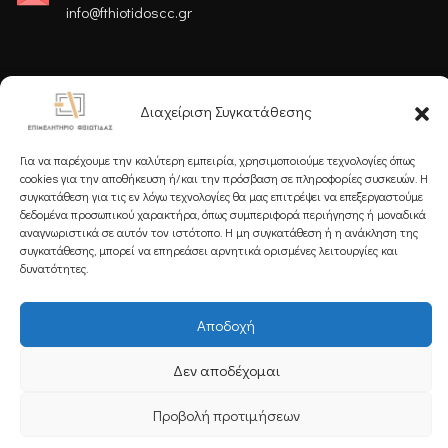
info@fthiotidoscc.gr
Ακολουθήστε μας
Διαχείριση Συγκατάθεσης
Για να παρέχουμε την καλύτερη εμπειρία, χρησιμοποιούμε τεχνολογίες όπως
cookies για την αποθήκευση ή/και την πρόσβαση σε πληροφορίες συσκευών. Η
συγκατάθεση για τις εν λόγω τεχνολογίες θα μας επιτρέψει να επεξεργαστούμε
δεδομένα προσωπικού χαρακτήρα, όπως συμπεριφορά περιήγησης ή μοναδικά
Εγγραφείτε στο Newsletter μας
αναγνωριστικά σε αυτόν τον ιστότοπο. Η μη συγκατάθεση ή η ανάκληση της
συγκατάθεσης, μπορεί να επηρεάσει αρνητικά ορισμένες λειτουργίες και
δυνατότητες.
Αποδοχή
Εγγραφή
Δεν αποδέχομαι
Copyright 2025 Powered by
Knowledge A.E.
Προβολή προτιμήσεων