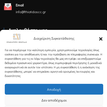
Email
info@fthiotidoscc.gr
Ακολουθήστε μας
Διαχείριση Συγκατάθεσης
Για να παρέχουμε την καλύτερη εμπειρία, χρησιμοποιούμε τεχνολογίες όπως
cookies για την αποθήκευση ή/και την πρόσβαση σε πληροφορίες συσκευών. Η
συγκατάθεση για τις εν λόγω τεχνολογίες θα μας επιτρέψει να επεξεργαστούμε
Εγγραφείτε στο Newsletter μας
δεδομένα προσωπικού χαρακτήρα, όπως συμπεριφορά περιήγησης ή μοναδικά
αναγνωριστικά σε αυτόν τον ιστότοπο. Η μη συγκατάθεση ή η ανάκληση της
συγκατάθεσης, μπορεί να επηρεάσει αρνητικά ορισμένες λειτουργίες και
δυνατότητες.
Εγγραφή
Αποδοχή
Δεν αποδέχομαι