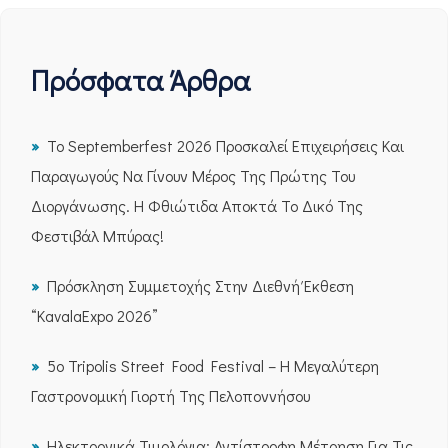
Πρόσφατα Άρθρα
Το Septemberfest 2026 Προσκαλεί Επιχειρήσεις Και
Παραγωγούς Να Γίνουν Μέρος Της Πρώτης Του
Διοργάνωσης. Η Φθιώτιδα Αποκτά Το Δικό Της
Φεστιβάλ Μπύρας!
Πρόσκληση Συμμετοχής Στην Διεθνή Έκθεση
“KavalaExpo 2026”
5ο Tripolis Street Food Festival – Η Μεγαλύτερη
Γαστρονομική Γιορτή Της Πελοποννήσου
Ηλεκτρονικά Τιμολόγια: Αντίστροφη Μέτρηση Για Τις