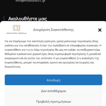
info@fthiotidoscc.gr
Ακολουθήστε μας
Διαχείριση Συγκατάθεσης
Για να παρέχουμε την καλύτερη εμπειρία, χρησιμοποιούμε τεχνολογίες όπως
cookies για την αποθήκευση ή/και την πρόσβαση σε πληροφορίες συσκευών. Η
συγκατάθεση για τις εν λόγω τεχνολογίες θα μας επιτρέψει να επεξεργαστούμε
Εγγραφείτε στο Newsletter μας
δεδομένα προσωπικού χαρακτήρα, όπως συμπεριφορά περιήγησης ή μοναδικά
αναγνωριστικά σε αυτόν τον ιστότοπο. Η μη συγκατάθεση ή η ανάκληση της
συγκατάθεσης, μπορεί να επηρεάσει αρνητικά ορισμένες λειτουργίες και
δυνατότητες.
Εγγραφή
Αποδοχή
Δεν αποδέχομαι
Copyright 2025 Powered by
Knowledge A.E.
Προβολή προτιμήσεων