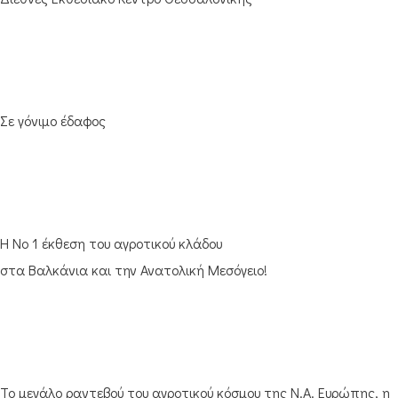
Σε γόνιµο έδαφος
H Νο 1 έκθεση του αγροτικού κλάδου
στα Βαλκάνια και την Ανατολική Μεσόγειο!
Το μεγάλο ραντεβού του αγροτικού κόσμου της Ν.Α. Ευρώπης, η