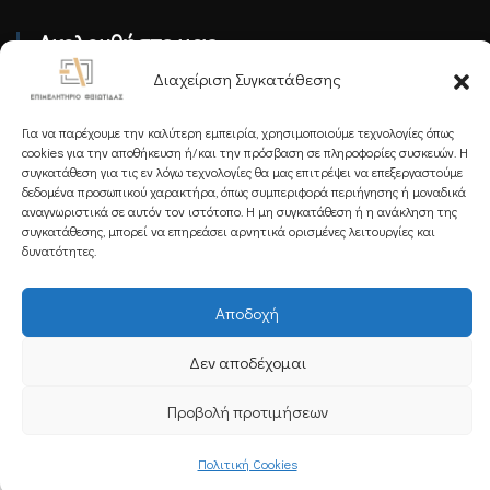
Ακολουθήστε μας
Διαχείριση Συγκατάθεσης
Για να παρέχουμε την καλύτερη εμπειρία, χρησιμοποιούμε τεχνολογίες όπως
cookies για την αποθήκευση ή/και την πρόσβαση σε πληροφορίες συσκευών. Η
συγκατάθεση για τις εν λόγω τεχνολογίες θα μας επιτρέψει να επεξεργαστούμε
Εγγραφείτε στο Newsletter μας
δεδομένα προσωπικού χαρακτήρα, όπως συμπεριφορά περιήγησης ή μοναδικά
αναγνωριστικά σε αυτόν τον ιστότοπο. Η μη συγκατάθεση ή η ανάκληση της
συγκατάθεσης, μπορεί να επηρεάσει αρνητικά ορισμένες λειτουργίες και
δυνατότητες.
Εγγραφή
Αποδοχή
Δεν αποδέχομαι
Copyright 2025 Powered by
Knowledge A.E.
Προβολή προτιμήσεων
Πολιτική Cookies