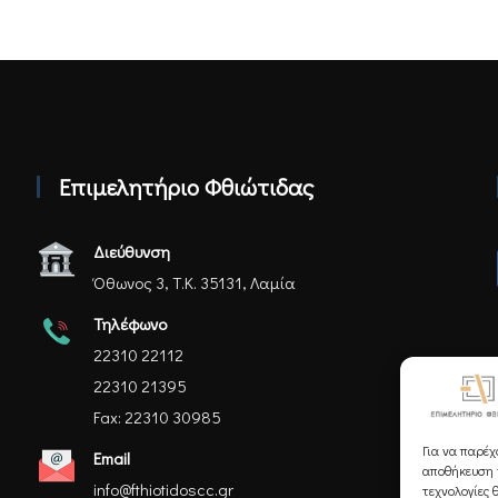
Επιμελητήριο Φθιώτιδας
Διεύθυνση
Όθωνος 3, Τ.Κ. 35131, Λαμία
Τηλέφωνο
22310 22112
22310 21395
Fax: 22310 30985
Για να παρέχ
Email
αποθήκευση ή
info@fthiotidoscc.gr
τεχνολογίες 