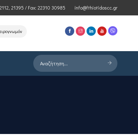
2112
,
21395
/ Fax: 22310 30985
info@fthiotidoscc.gr
ογνωμόνων Τεχνολογιών Αιχμής του ΕΦΕΠΑΕ
Παρουσίαση Έρευνας 